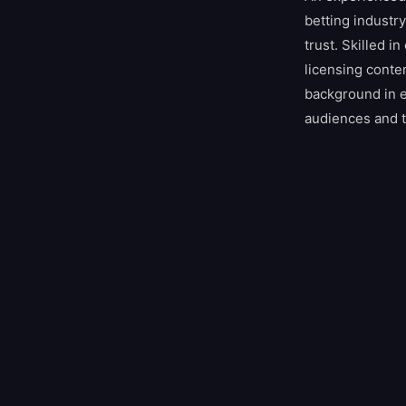
betting industr
trust. Skilled 
licensing conte
background in ed
audiences and t