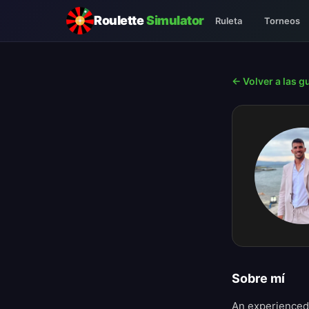
Roulette
Simulator
Ruleta
Torneos
← Volver a las g
Sobre mí
An experienced 