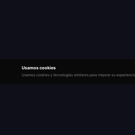
Usamos cookies
Usamos cookies y tecnologías similares para mejorar su experiencia,
Jugar
Roulette Simulator
Registrar
Una de las plataformas de ruleta gratuita más
antiguas de la web. Juega por diversión con
Mesas de 