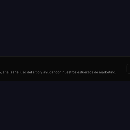
 analizar el uso del sitio y ayudar con nuestros esfuerzos de marketing.
Recursos
se
Cómo jugar
ruleta
Pagos y probabilidades