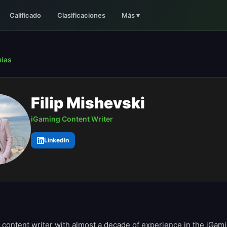
Calificado
Clasificaciones
Más
▾
uías
Filip Mishevski
iGaming Content Writer
LinkedIn
content writer with almost a decade of experience in the iGam