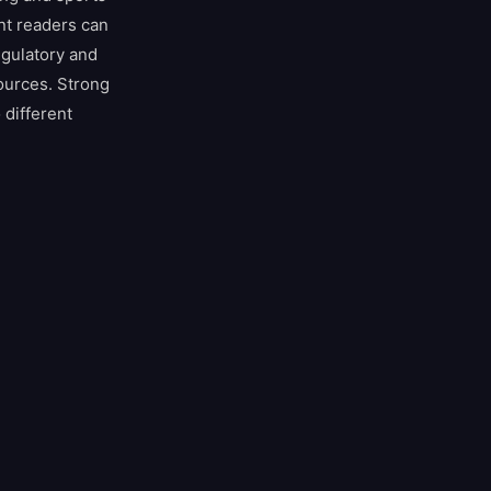
ent readers can
egulatory and
ources. Strong
 different