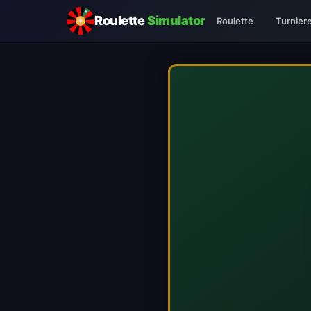
Roulette
Simulator
Roulette
Turnier