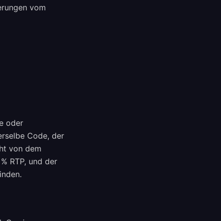
ierungen vom
e oder
erselbe Code, der
icht von dem
5 % RTP, und der
inden.