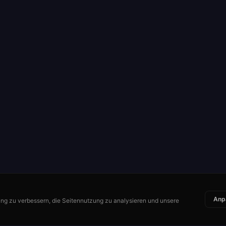
Anp
ng zu verbessern, die Seitennutzung zu analysieren und unsere