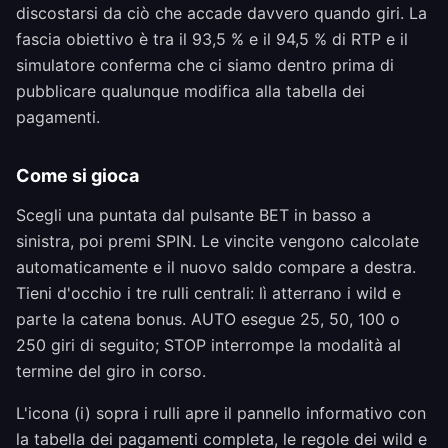
discostarsi da ciò che accade davvero quando giri. La
fascia obiettivo è tra il 93,5 % e il 94,5 % di RTP e il
simulatore conferma che ci siamo dentro prima di
pubblicare qualunque modifica alla tabella dei
pagamenti.
Come si gioca
Scegli una puntata dal pulsante BET in basso a
sinistra, poi premi SPIN. Le vincite vengono calcolate
automaticamente e il nuovo saldo compare a destra.
Tieni d'occhio i tre rulli centrali: lì atterrano i wild e
parte la catena bonus. AUTO esegue 25, 50, 100 o
250 giri di seguito; STOP interrompe la modalità al
termine del giro in corso.
L'icona (i) sopra i rulli apre il pannello informativo con
la tabella dei pagamenti completa, le regole dei wild e