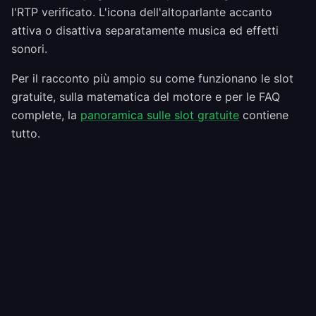
l'RTP verificato. L'icona dell'altoparlante accanto
attiva o disattiva separatamente musica ed effetti
sonori.
Per il racconto più ampio su come funzionano le slot
gratuite, sulla matematica del motore e per le FAQ
complete, la
panoramica sulle slot gratuite
contiene
tutto.