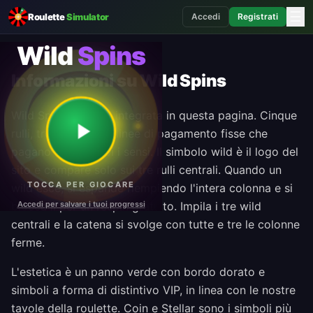
☰
Roulette
Simulator
Accedi
Registrati
Wild
Spins
Informazioni su Wild Spins
Wild Spins è la slot integrata in questa pagina. Cinque
rulli, tre righe, dieci linee di pagamento fisse che
pagano in entrambi i sensi. Il simbolo wild è il logo del
sito e compare solo sui tre rulli centrali. Quando un
TOCCA PER GIOCARE
wild esce, si espande riempiendo l'intera colonna e si
blocca lì per un respin gratuito. Impila i tre wild
Accedi per salvare i tuoi progressi
centrali e la catena si svolge con tutte e tre le colonne
ferme.
L'estetica è un panno verde con bordo dorato e
simboli a forma di distintivo VIP, in linea con le nostre
tavole della roulette. Coin e Stellar sono i simboli più