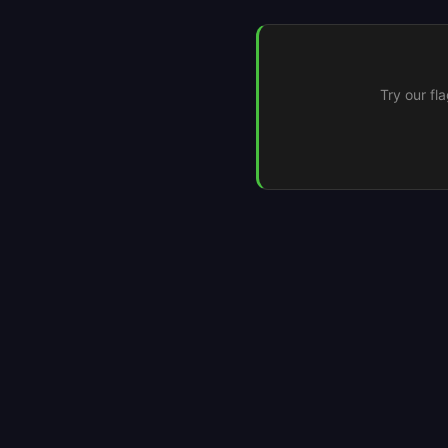
Try our fl