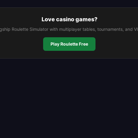
Love casino games?
agship Roulette Simulator with multiplayer tables, tournaments, and V
Play Roulette Free