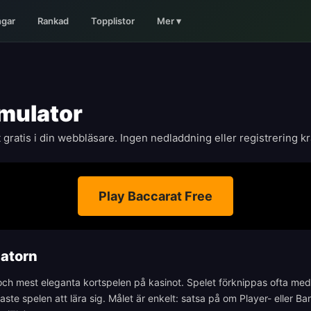
ngar
Rankad
Topplistor
Mer
▾
mulator
 gratis i din webbläsare. Ingen nedladdning eller registrering kr
Play
Baccarat
Free
atorn
 och mest eleganta kortspelen på kasinot. Spelet förknippas ofta med
laste spelen att lära sig. Målet är enkelt: satsa på om Player- elle