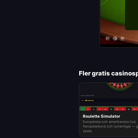
Fler gratis casinos
Roulette Simulator
Europeiska och amerikanska hjul,
flerspelarbord och turneringar — g
spela.