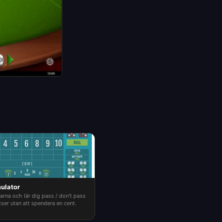
ulator
garna och lär dig pass / don't pass
ser utan att spendera en cent.