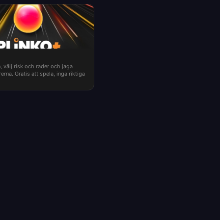
, välj risk och rader och jaga
erna. Gratis att spela, inga riktiga