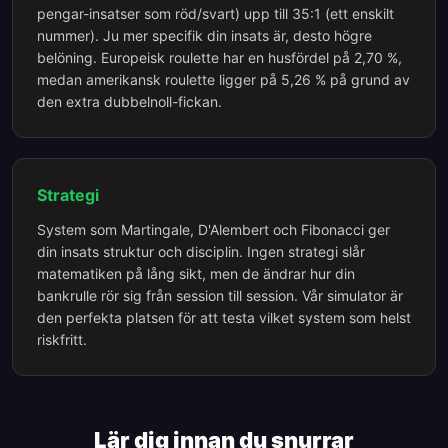
pengar-insatser som röd/svart) upp till 35:1 (ett enskilt
nummer). Ju mer specifik din insats är, desto högre
belöning. Europeisk roulette har en husfördel på 2,70 %,
medan amerikansk roulette ligger på 5,26 % på grund av
den extra dubbelnoll-fickan.
Strategi
System som Martingale, D'Alembert och Fibonacci ger
din insats struktur och disciplin. Ingen strategi slår
matematiken på lång sikt, men de ändrar hur din
bankrulle rör sig från session till session. Vår simulator är
den perfekta platsen för att testa vilket system som helst
riskfritt.
Lär dig innan du snurrar