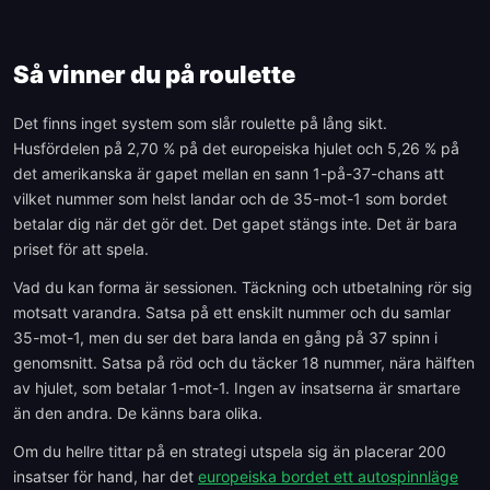
Så vinner du på roulette
Det finns inget system som slår roulette på lång sikt.
Husfördelen på 2,70 % på det europeiska hjulet och 5,26 % på
det amerikanska är gapet mellan en sann 1-på-37-chans att
vilket nummer som helst landar och de 35-mot-1 som bordet
betalar dig när det gör det. Det gapet stängs inte. Det är bara
priset för att spela.
Vad du kan forma är sessionen. Täckning och utbetalning rör sig
motsatt varandra. Satsa på ett enskilt nummer och du samlar
35-mot-1, men du ser det bara landa en gång på 37 spinn i
genomsnitt. Satsa på röd och du täcker 18 nummer, nära hälften
av hjulet, som betalar 1-mot-1. Ingen av insatserna är smartare
än den andra. De känns bara olika.
Om du hellre tittar på en strategi utspela sig än placerar 200
insatser för hand, har det
europeiska bordet ett autospinnläge