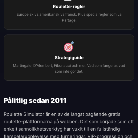
Roulette-regler
Europeisk vs amerikansk vs fransk. Plus specialregler som La
Partage.
Strategiguide
Martingale, D'Alembert, Fibonacci och mer. Vad som fungerar, vad
som inte gör det.
Pålitlig sedan 2011
Roulette Simulator är en av de längst pågående gratis
roulette-plattformarna på webben. Det som började som ett
enkelt sannolikhetsverktyg har vuxit till en fullständig
flerspelarupplevelse med turneringar, VIP-progression och