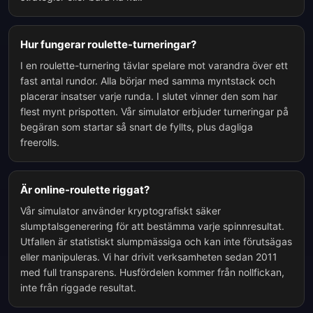
Hur fungerar roulette-turneringar?
I en roulette-turnering tävlar spelare mot varandra över ett
fast antal rundor. Alla börjar med samma myntstack och
placerar insatser varje runda. I slutet vinner den som har
flest mynt prispotten. Vår simulator erbjuder turneringar på
begäran som startar så snart de fyllts, plus dagliga
freerolls.
Är online-roulette riggat?
Vår simulator använder kryptografiskt säker
slumptalsgenerering för att bestämma varje spinnresultat.
Utfallen är statistiskt slumpmässiga och kan inte förutsägas
eller manipuleras. Vi har drivit verksamheten sedan 2011
med full transparens. Husfördelen kommer från nollfickan,
inte från riggade resultat.