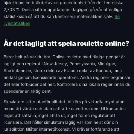
hjulet inom en bråkdel av en procentenhet från det teoretiska
2,703 %. Dessa siffror uppdateras dagligen på vår offentliga
statistiksida så att du kan kontrollera matematiken själv.
Se
livestatistiken
Är det lagligt att spela roulette online?
Beror helt på var du bor. Online-roulette med riktiga pengar är
lagligt och reglerat i New Jersey, Pennsylvania, Michigan,
Storbritannien, större delen av EU och delar av Kanada, men
endast genom licensierade operatörer. Andra regioner begränsar
det eller förbjuder det helt. Kontrollera dina lokala regler innan du
spenderar en riktig cent.
Simulatorn sitter utanför allt det. Vi körs på virtuella mynt utan
monetärt värde och utan sätt att konvertera dem till kontanter.
Inget att sätta in, inget att ta ut, inget för en regulator att
licensiera. Det håller simulatorn laglig var som helst där din
jurisdiktion tillåter internetåtkomst. Vi kräver fortfarande att