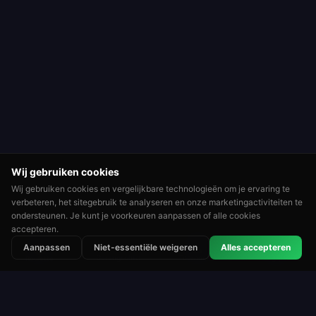
Wij gebruiken cookies
Wij gebruiken cookies en vergelijkbare technologieën om je ervaring te
verbeteren, het sitegebruik te analyseren en onze marketingactiviteiten te
ondersteunen. Je kunt je voorkeuren aanpassen of alle cookies
accepteren.
⭐
🏆
👑
Aanpassen
Niet-essentiële weigeren
Alles accepteren
Gerangschikt
Toernooien
Ranglijsten
Roulette