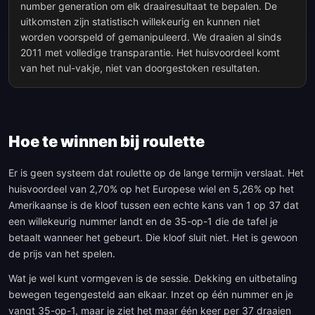
number generation om elk draairesultaat te bepalen. De
uitkomsten zijn statistisch willekeurig en kunnen niet
worden voorspeld of gemanipuleerd. We draaien al sinds
2011 met volledige transparantie. Het huisvoordeel komt
van het nul-vakje, niet van doorgestoken resultaten.
Hoe te winnen bij roulette
Er is geen systeem dat roulette op de lange termijn verslaat. Het
huisvoordeel van 2,70% op het Europese wiel en 5,26% op het
Amerikaanse is de kloof tussen een echte kans van 1 op 37 dat
een willekeurig nummer landt en de 35-op-1 die de tafel je
betaalt wanneer het gebeurt. Die kloof sluit niet. Het is gewoon
de prijs van het spelen.
Wat je wel kunt vormgeven is de sessie. Dekking en uitbetaling
bewegen tegengesteld aan elkaar. Inzet op één nummer en je
vangt 35-op-1, maar je ziet het maar één keer per 37 draaien