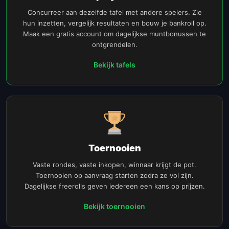
Concurreer aan dezelfde tafel met andere spelers. Zie
hun inzetten, vergelijk resultaten en bouw je bankroll op.
Maak een gratis account om dagelijkse muntbonussen te
ontgrendelen.
Bekijk tafels
Toernooien
Vaste rondes, vaste inkopen, winnaar krijgt de pot.
Toernooien op aanvraag starten zodra ze vol zijn.
Dagelijkse freerolls geven iedereen een kans op prijzen.
Bekijk toernooien