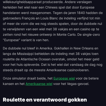
willekeurigheidsapparaat produceerde. Andere verslagen
herleiden het wiel naar een Chinees spel dat door Europese
handelaren werd meegenomen. Tegen de jaren 1840 hadden de
gebroeders François en Louis Blanc de indeling verfijnd tot min
of meer de vorm die we nog steeds spelen, door de dubbele nul
te verwijderen van een wiel met 38 vakjes en een casino op te
zetten rond het nieuwe ontwerp in Monte Carlo. De single-zero
"Europese" variant is van hen.
De dubbele nul bleef in Amerika. Gokhallen in New Orleans en
langs de Mississippi behielden de indeling met 38 vakjes toen
roulette de Atlantische Oceaan overstak, omdat het meer geld
voor het huis opleverde. Dat is het wiel dat vandaag de dag nog
steeds draait op de meeste Amerikaanse casinovloeren.
Onze simulator draait beide, het
Europese wiel
voor de betere
kansen en het
Amerikaanse wiel
voor het Vegas-gevoel.
Roulette en verantwoord gokken