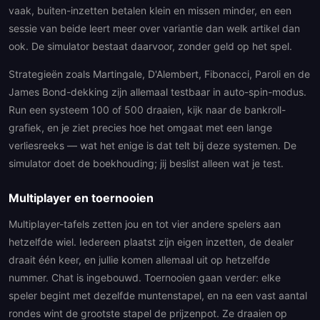
vaak, buiten-inzetten betalen klein en missen minder, en een
sessie van beide leert meer over variantie dan welk artikel dan
ook. De simulator bestaat daarvoor, zonder geld op het spel.
Strategieën zoals Martingale, D'Alembert, Fibonacci, Paroli en de
James Bond-dekking zijn allemaal testbaar in auto-spin-modus.
Run een systeem 100 of 500 draaien, kijk naar de bankroll-
grafiek, en je ziet precies hoe het omgaat met een lange
verliesreeks — wat het enige is dat telt bij deze systemen. De
simulator doet de boekhouding; jij beslist alleen wat je test.
Multiplayer en toernooien
Multiplayer-tafels zetten jou en tot vier andere spelers aan
hetzelfde wiel. Iedereen plaatst zijn eigen inzetten, de dealer
draait één keer, en jullie komen allemaal uit op hetzelfde
nummer. Chat is ingebouwd. Toernooien gaan verder: elke
speler begint met dezelfde muntenstapel, en na een vast aantal
rondes wint de grootste stapel de prijzenpot. Ze draaien op