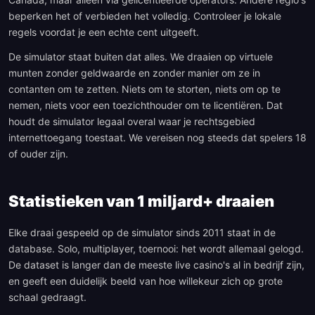
beperken het of verbieden het volledig. Controleer je lokale
regels voordat je een echte cent uitgeeft.
De simulator staat buiten dat alles. We draaien op virtuele
munten zonder geldwaarde en zonder manier om ze in
contanten om te zetten. Niets om te storten, niets om op te
nemen, niets voor een toezichthouder om te licentiëren. Dat
houdt de simulator legaal overal waar je rechtsgebied
internettoegang toestaat. We vereisen nog steeds dat spelers 18
of ouder zijn.
Statistieken van 1 miljard+ draaien
Elke draai gespeeld op de simulator sinds 2011 staat in de
database. Solo, multiplayer, toernooi: het wordt allemaal gelogd.
De dataset is langer dan de meeste live casino's al in bedrijf zijn,
en geeft een duidelijk beeld van hoe willekeur zich op grote
schaal gedraagt.