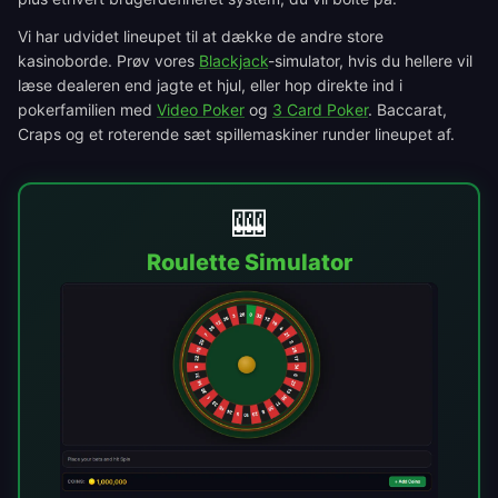
Vi har udvidet lineupet til at dække de andre store
kasinoborde. Prøv vores
Blackjack
-simulator, hvis du hellere vil
læse dealeren end jagte et hjul, eller hop direkte ind i
pokerfamilien med
Video Poker
og
3 Card Poker
. Baccarat,
Craps og et roterende sæt spillemaskiner runder lineupet af.
🎰
Roulette Simulator