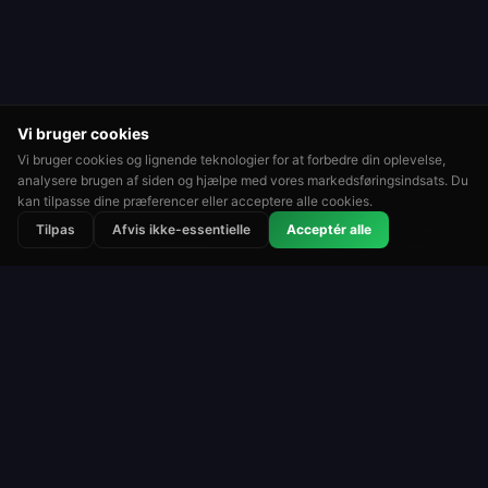
Vi bruger cookies
Vi bruger cookies og lignende teknologier for at forbedre din oplevelse,
analysere brugen af siden og hjælpe med vores markedsføringsindsats. Du
kan tilpasse dine præferencer eller acceptere alle cookies.
⭐
🏆
👑
Tilpas
Afvis ikke-essentielle
Acceptér alle
Rangeret
Turneringer
Topscorere
Roulette
Roulette Simulator
En af de længst kørende gratis roulette-platforme
på nettet. Spil for sjov med virtuelle mønter. Ingen
rigtige penge. Ingen downloads.