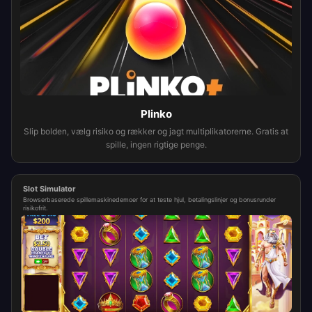
Plinko
Slip bolden, vælg risiko og rækker og jagt multiplikatorerne. Gratis at
spille, ingen rigtige penge.
Slot Simulator
Browserbaserede spillemaskinedemoer for at teste hjul, betalingslinjer og bonusrunder
risikofrit.