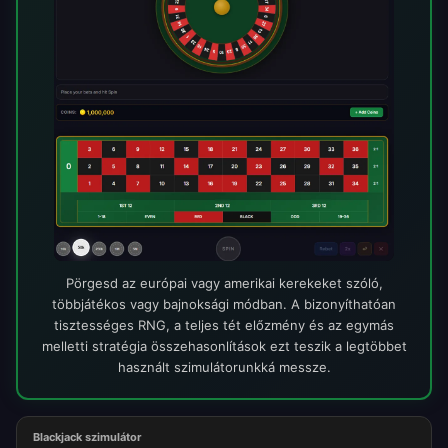
Pörgesd az európai vagy amerikai kerekeket szóló,
többjátékos vagy bajnoksági módban. A bizonyíthatóan
tisztességes RNG, a teljes tét előzmény és az egymás
melletti stratégia összehasonlítások ezt teszik a legtöbbet
használt szimulátorunkká messze.
Blackjack szimulátor