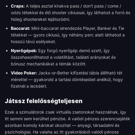
Craps:
A teljes asztal kirakva pass / don't pass / come /
odds tétekkel és élő shooter ciklussal, így láthatod a forró és
hideg shootereket lejátszódni.
Baccarat:
Mini-baccarat elrendezés Player, Banker és Tie
tétekkel — gyors ciklusú, így néhány perc alatt láthatod a
hosszú távú esélyeket.
Nyerőgépek:
Egy forgó nyerőgép demó szett, így
összehasonlíthatod a volatilitást, találati arányokat és
bónusz mechanikákat a témák között.
Video Poker:
Jacks-or-Better kifizetési tábla állítható tét
mérettel — gyakorold a tartási döntéseidet anélkül, hogy
fizetnél a leckéért.
Játssz felelősségteljesen
Ezek a szimulátorok csak virtuális zsetonokat használnak, így
itt semmi sem kerülhet pénzbe. A valódi pénzes szerencsejáték
azonban komoly károkat okozhat — anyagi, társadalmi és
pszichológiai. Ha valaha az itt gyakorlásból valódi pénzes