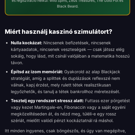
és regisztráció nélkül: Wild Spins, Zeus Treasures, The Gold Pot és
Black Beard.
Miért használj kaszinó szimulátort?
Nulla kockázat:
Nincsenek befizetések, nincsenek
kártyaadatok, nincsenek veszteségek — csak játssz elég
sokáig, hogy lásd, mit csinál valójában a matematika hosszú
távon.
Építsd az izom memóriát:
Gyakorold az alap Blackjack
stratégiát, amíg a splittek és duplázások reflexszé nem
válnak, kapj érzést, mely rulett tétek realisztikusan
legyőzhetők, és tanulj a tétek bankrollhoz méretezését.
Tesztelj egy rendszert stressz alatt:
Futtass ezer pörgetést
vagy kezet Martingale-en, Fibonaccin vagy a saját egyéni
megközelítéseden át, és nézd meg, túléli-e egy rossz
szériát, mielőtt valódi pénzt kockáztatnál rá máshol.
Itt minden ingyenes, csak böngészős, és úgy van megépítve,