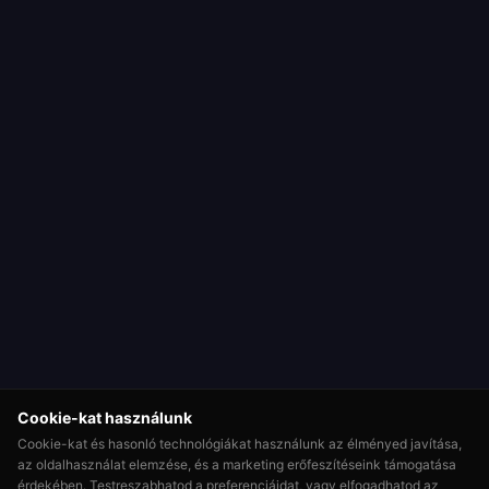
Cookie-kat használunk
Cookie-kat és hasonló technológiákat használunk az élményed javítása,
az oldalhasználat elemzése, és a marketing erőfeszítéseink támogatása
érdekében. Testreszabhatod a preferenciáidat, vagy elfogadhatod az