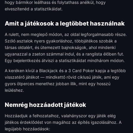
hogy bármikor leállhass és folytathass anélkül, hogy
elveszítenéd a statisztikáidat.
Amit a játékosok a legtöbbet használnak
A rulett, nem meglepő módon, az oldal legforgalmasabb része.
Szóló asztalok nyers gyakorláshoz, többjátékos szobák a
társas oldalért, és ütemezett bajnokságok, ahol mindenki
ugyanazzal a zseton számmal indul, és a ranglista élőben fut.
Egy bejelentkezés átviszi a statisztikáidat mindhárom módon.
A keréken kívül a Blackjack és a 3 Card Poker kapja a legtöbb
visszatérő játékot — mindkettő rövid ciklusú játék, ami egy
gyors ötperces menethez jobban illik, mint egy hosszú
leüléshez.
Nemrég hozzáadott játékok
Hozzáadjuk a felhozatalhoz, valahányszor egy játék elég
játékos érdeklődést von magához az építés igazolásához. A
legújabb hozzáadások: