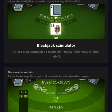
Játssz alap stratégiát az osztó ellen regisztráció vagy letöltés nélkül.
Blackjack szimulátor
Játssz alap stratégiát az osztó ellen regisztráció vagy letöltés
nélkül.
Baccarat szimulátor
Player, Banker vagy Tie — gyakorold a szabályokat a böngésződben ingyen.