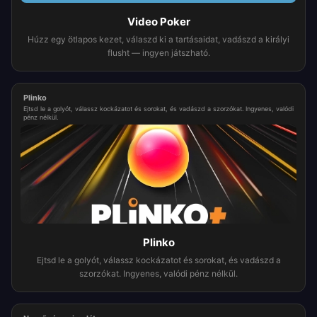
Video Poker
Húzz egy ötlapos kezet, válaszd ki a tartásaidat, vadászd a királyi
flusht — ingyen játszható.
Plinko
Ejtsd le a golyót, válassz kockázatot és sorokat, és vadászd a szorzókat. Ingyenes, valódi
pénz nélkül.
Plinko
Ejtsd le a golyót, válassz kockázatot és sorokat, és vadászd a
szorzókat. Ingyenes, valódi pénz nélkül.