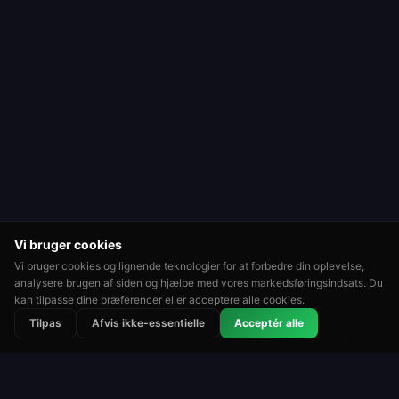
Vi bruger cookies
Vi bruger cookies og lignende teknologier for at forbedre din oplevelse,
analysere brugen af siden og hjælpe med vores markedsføringsindsats. Du
kan tilpasse dine præferencer eller acceptere alle cookies.
⭐
🏆
👑
Tilpas
Afvis ikke-essentielle
Acceptér alle
Rangeret
Turneringer
Topscorere
Roulette