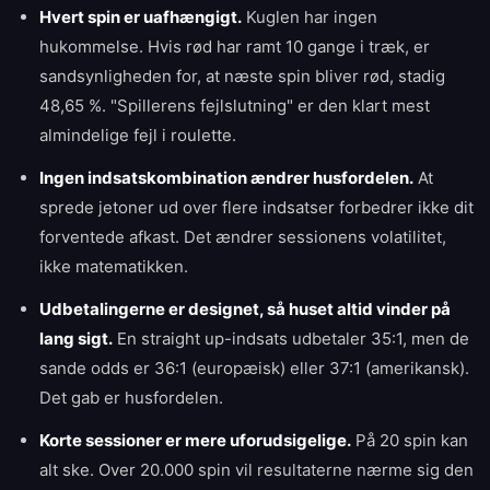
Hvert spin er uafhængigt.
Kuglen har ingen
hukommelse. Hvis rød har ramt 10 gange i træk, er
sandsynligheden for, at næste spin bliver rød, stadig
48,65 %. "Spillerens fejlslutning" er den klart mest
almindelige fejl i roulette.
Ingen indsatskombination ændrer husfordelen.
At
sprede jetoner ud over flere indsatser forbedrer ikke dit
forventede afkast. Det ændrer sessionens volatilitet,
ikke matematikken.
Udbetalingerne er designet, så huset altid vinder på
lang sigt.
En straight up-indsats udbetaler 35:1, men de
sande odds er 36:1 (europæisk) eller 37:1 (amerikansk).
Det gab er husfordelen.
Korte sessioner er mere uforudsigelige.
På 20 spin kan
alt ske. Over 20.000 spin vil resultaterne nærme sig den