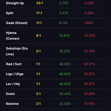
Straight Up
35:1
2.70%
2.63%
Split
17:1
5.41%
5.26%
Gade (Street)
11:1
8.11%
7.89%
Hjørne
8:1
10.81%
10.53%
(Corner)
Sekslinje (Six
5:1
16.22%
15.79%
Line)
Rød / Sort
1:1
48.65%
47.37%
Lige / Ulige
1:1
48.65%
47.37%
Lav / Høj
1:1
48.65%
47.37%
Dusin
2:1
32.43%
31.58%
Kolonne
2:1
32.43%
31.58%