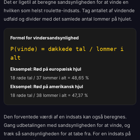
Det er ligetil at beregne sandsynligheden for at vinde en
hvilken som helst roulette-indsats. Tag antallet af vindende
udfald og divider med det samlede antal lommer på hjulet.
Formel for vindersandsynlighed
P(vinde) = dækkede tal / lommer i
alt
Eksempel: Rød på europæisk hjul
18 røde tal / 37 lommer i alt = 48,65 %
Eksempel: Rød på amerikansk hjul
18 røde tal / 38 lommer i alt = 47,37 %
Den forventede værdi af en indsats kan også beregnes.
Gang udbetalingen med sandsynligheden for at vinde, og
træk så sandsynligheden for at tabe fra. For en indsats på