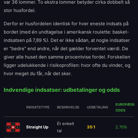
var 36 lommer. To ekstra lommer betyder cirka dobbelt så
stor husfordel.
Derfor er husfordelen identisk for hver eneste indsats på
bordet (med én undtagelse i amerikansk roulette: basket-
indsatsen på 7,89 %). Det er ikke sådan, at nogle indsatser
er "bedre" end andre, når det gælder forventet værdi. De
giver alle huset den samme procentvise fordel. Forskellen
ligger udelukkende i risikoprofilen: hvor ofte du vinder, og
hvor meget du får, når det sker.
Indvendige indsatser: udbetalinger og odds
EUROPÆISKE
INDSATSTYPE
BESKRIVELSE
UDBETALING
ODDS
Ét enkelt
Straight Up
35:1
2.70%
tal