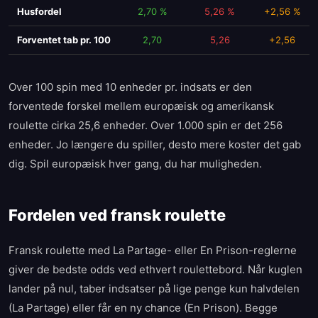
Husfordel
2,70 %
5,26 %
+2,56 %
Forventet tab pr. 100
2,70
5,26
+2,56
Over 100 spin med 10 enheder pr. indsats er den
forventede forskel mellem europæisk og amerikansk
roulette cirka 25,6 enheder. Over 1.000 spin er det 256
enheder. Jo længere du spiller, desto mere koster det gab
dig. Spil europæisk hver gang, du har muligheden.
Fordelen ved fransk roulette
Fransk roulette med La Partage- eller En Prison-reglerne
giver de bedste odds ved ethvert roulettebord. Når kuglen
lander på nul, taber indsatser på lige penge kun halvdelen
(La Partage) eller får en ny chance (En Prison). Begge