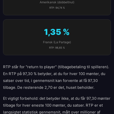
Amerikansk (dobbeltnul)
RTP:
94,74 %
1,35 %
Fransk (La Partage)
RTP:
98,65 %
RTP står for "return to player" (tilbagebetaling til spilleren).
En RTP på 97,30 % betyder, at du for hver 100 mønter, du
satser over tid, i gennemsnit kan forvente at få 97,30
tilbage. De resterende 2,70 er det, huset beholder.
Et vigtigt forbehold: det betyder ikke, at du får 97,30 mønter
tilbage for hver eneste 100 mønter, du satser. RTP er et
langsigtet statistisk gennemsnit, målt over millioner af