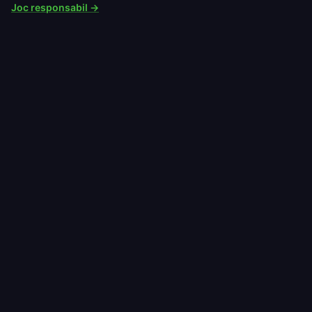
Joc responsabil →