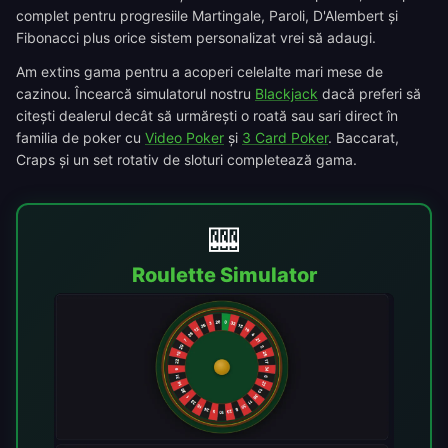
complet pentru progresiile Martingale, Paroli, D'Alembert și
Fibonacci plus orice sistem personalizat vrei să adaugi.
Am extins gama pentru a acoperi celelalte mari mese de
cazinou. Încearcă simulatorul nostru
Blackjack
dacă preferi să
citești dealerul decât să urmărești o roată sau sari direct în
familia de poker cu
Video Poker
și
3 Card Poker
. Baccarat,
Craps și un set rotativ de sloturi completează gama.
🎰
Roulette Simulator