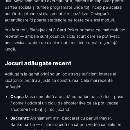
ului. Mese solo pentru exercițiu brut, camere multiplayer pentru
partea socială și turnee programate unde toți încep pe același
număr de jetoane și clasamentul rulează live. O singură
autentificare îți poartă statisticile pe toate cele trei moduri.
În afara roții, Blackjack și 3 Card Poker primesc cel mai mult joc
repetat — ambele sunt jocuri cu ciclu scurt care se potrivesc
unei sesiuni rapide de cinci minute mai bine decât o ședință
lungă.
Jocuri adăugate recent
Adăugăm la gamă oricând un joc atrage suficient interes al
jucătorilor pentru a justifica construirea. Cele mai recente
adăugiri:
Craps:
Masa completă aranjată cu pariuri pass / don't pass
/ come / odds și un ciclu de shooter live ca să poți vedea
shooter-ii fierbinți și reci jucând.
Baccarat:
Aranjament mini-baccarat cu pariuri Player,
Banker și Tie — ciclare rapidă ca să poți vedea șansele pe