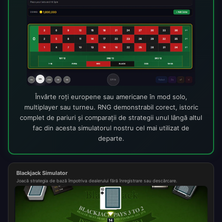
Învârte roți europene sau americane în mod solo,
multiplayer sau turneu. RNG demonstrabil corect, istoric
complet de pariuri și comparații de strategii unul lângă altul
fac din acesta simulatorul nostru cel mai utilizat de
departe.
Blackjack Simulator
Joacă strategia de bază împotriva dealerului fără înregistrare sau descărcare.