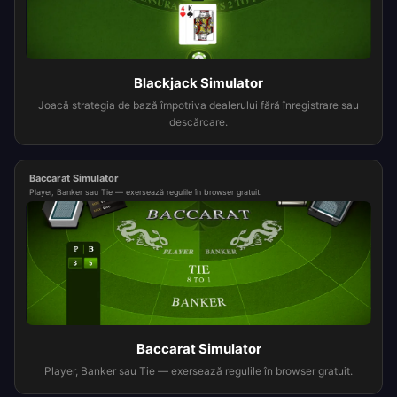
Blackjack Simulator
Joacă strategia de bază împotriva dealerului fără înregistrare sau
descărcare.
Baccarat Simulator
Player, Banker sau Tie — exersează regulile în browser gratuit.
Baccarat Simulator
Player, Banker sau Tie — exersează regulile în browser gratuit.