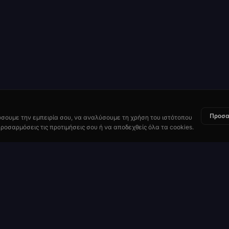
Προσα
ώσουμε την εμπειρία σου, να αναλύσουμε τη χρήση του ιστότοπου
ροσαρμόσεις τις προτιμήσεις σου ή να αποδεχθείς όλα τα cookies.
Πόροι
Πώς να Παίξεις
 Ρουλέτας
Πληρωμές & Πιθανότητες