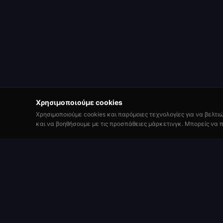
Χρησιμοποιούμε cookies
Χρησιμοποιούμε cookies και παρόμοιες τεχνολογίες για να βελτι
και να βοηθήσουμε με τις προσπάθειες μάρκετινγκ. Μπορείς να π
Παίξε
Roulette Simulator
Εγγραφή
Μία από τις πιο μακροχρόνιες δωρεάν
πλατφόρμες ρουλέτας στο διαδίκτυο. Παίξε
Τραπέζια