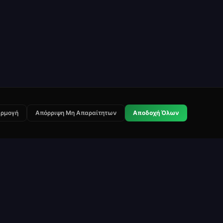
ρμογή
Απόρριψη Μη Απαραίτητων
Αποδοχή Όλων
Νομικά
Επικοινωνία
Όροι Χρήσης