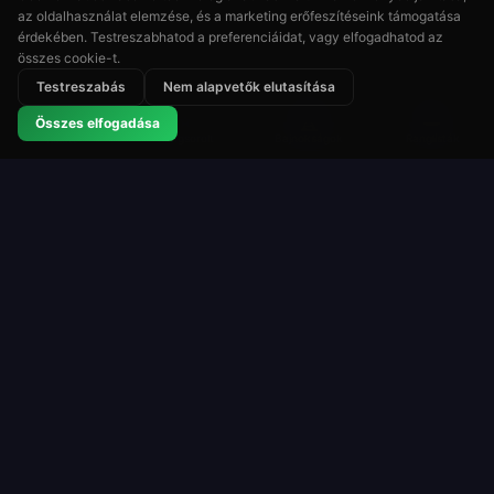
az oldalhasználat elemzése, és a marketing erőfeszítéseink támogatása
érdekében. Testreszabhatod a preferenciáidat, vagy elfogadhatod az
összes cookie-t.
Testreszabás
Nem alapvetők elutasítása
⭐
🏆
👑
Összes elfogadása
Rangsorolt
Bajnokságok
Ranglisták
Rulett
Roulette Simulator
Az egyik leghosszabb ideig futó ingyenes rulett
platform a weben. Játssz szórakozásból virtuális
zsetonokkal. Valódi pénz nélkül. Letöltés nélkül.
Játék
Források
Regisztráció
Hogyan játssz
Rulett asztalok
Kifizetések és esélyek