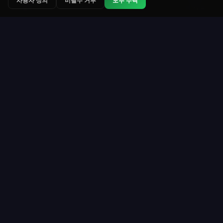
사용자 정의
비필수 거부
모두 수락
랭크
토너먼트
리더보드
룰렛
Roulette Simulator
웹에서 가장 오래 운영되는 무료 룰렛 플랫폼 중 하나
입니다. 가상 코인으로 재미있게 플레이하세요. 실제
돈 없음. 다운로드 없음.
플레이
리소스
회원가입
플레이 방법
룰렛 테이블
지급액 및 배당률
토너먼트
룰렛 규칙
코인 구매
전략
VIP 프로그램
실시간 통계
명예의 전당
모든 가이드