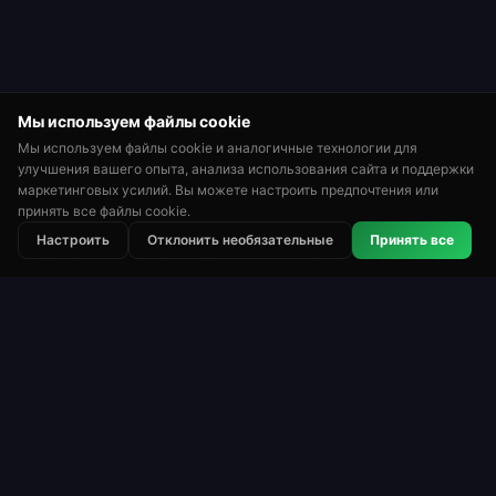
Мы используем файлы cookie
Мы используем файлы cookie и аналогичные технологии для
улучшения вашего опыта, анализа использования сайта и поддержки
маркетинговых усилий. Вы можете настроить предпочтения или
принять все файлы cookie.
⭐
🏆
👑
Настроить
Отклонить необязательные
Принять все
Рейтинговая
Турниры
Таблица лидеров
Рулетка
Roulette Simulator
Одна из старейших бесплатных платформ
рулетки в интернете. Играйте ради
удовольствия на виртуальные монеты. Без
реальных денег. Без скачивания.