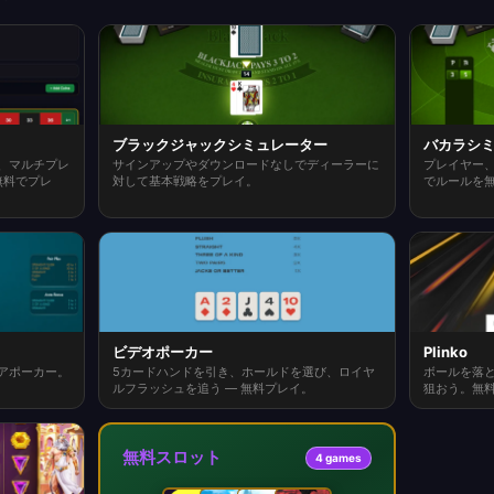
ブラックジャックシミュレーター
バカラシ
、マルチプレ
サインアップやダウンロードなしでディーラーに
プレイヤー、
無料でプレ
対して基本戦略をプレイ。
でルールを
ビデオポーカー
Plinko
アポーカー。
5カードハンドを引き、ホールドを選び、ロイヤ
ボールを落
ルフラッシュを追う — 無料プレイ。
狙おう。無
無料スロット
4 games