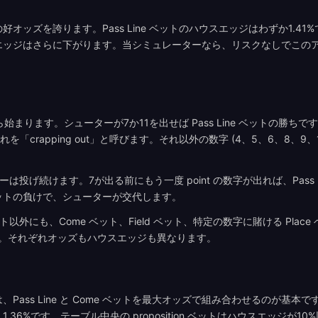
オッズを誇ります。Pass Line ベットのハウスエッジはわずか1.41
エッジはさらに下がります。当シミュレーターなら、リスクなしでこの
l」から始まります。シューターが7か11を出せば Pass Line ベットの勝ち
、これを「crapping out」と呼びます。それ以外の数字 (4、5、6、8、9
ターは投げ続けます。7が出る前にもう一度 point の数字が出れば、Pass 
e ベットの負けで、シューターが交代します。
ass ベット以外にも、Come ベット、Field ベット、特定の数字に賭ける Pla
あります。それぞれオッズもハウスエッジも異なります。
ass Line と Come ベットを最大オッズで組み合わせるのが基本です。D
36%です。テーブル中央の proposition ベットはハウスエッジが1