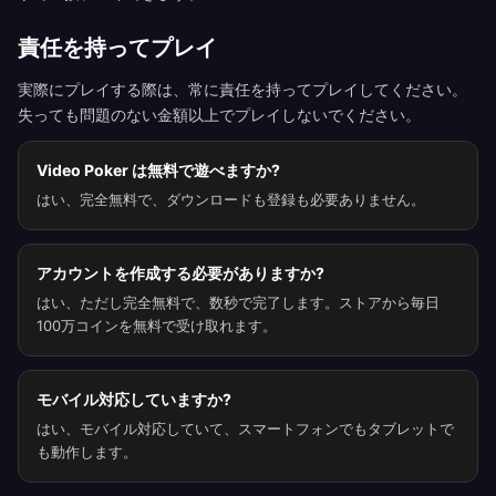
責任を持ってプレイ
実際にプレイする際は、常に責任を持ってプレイしてください。
失っても問題のない金額以上でプレイしないでください。
Video Poker は無料で遊べますか?
はい、完全無料で、ダウンロードも登録も必要ありません。
アカウントを作成する必要がありますか?
はい、ただし完全無料で、数秒で完了します。ストアから毎日
100万コインを無料で受け取れます。
モバイル対応していますか?
はい、モバイル対応していて、スマートフォンでもタブレットで
も動作します。