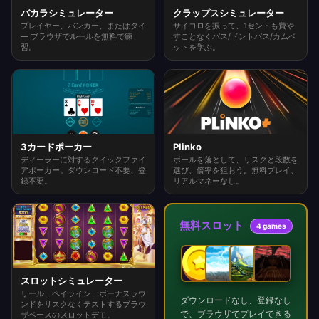
バカラシミュレーター
クラップスシミュレーター
プレイヤー、バンカー、またはタイ
サイコロを振って、1セントも費や
— ブラウザでルールを無料で練
すことなくパス/ドントパス/カムベ
習。
ットを学ぶ。
3カードポーカー
Plinko
ディーラーに対するクイックファイ
ボールを落として、リスクと段数を
アポーカー。ダウンロード不要、登
選び、倍率を狙おう。無料プレイ、
録不要。
リアルマネーなし。
無料スロット
4 games
スロットシミュレーター
リール、ペイライン、ボーナスラウ
ダウンロードなし、登録なし
ンドをリスクなくテストするブラウ
で、ブラウザでプレイできる
ザベースのスロットデモ。