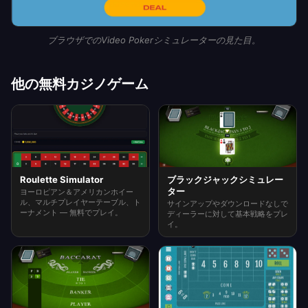
ブラウザでのVideo Pokerシミュレーターの見た目。
他の無料カジノゲーム
Roulette Simulator
ブラックジャックシミュレー
ター
ヨーロピアン＆アメリカンホイー
ル、マルチプレイヤーテーブル、ト
サインアップやダウンロードなしで
ーナメント — 無料でプレイ。
ディーラーに対して基本戦略をプレ
イ。