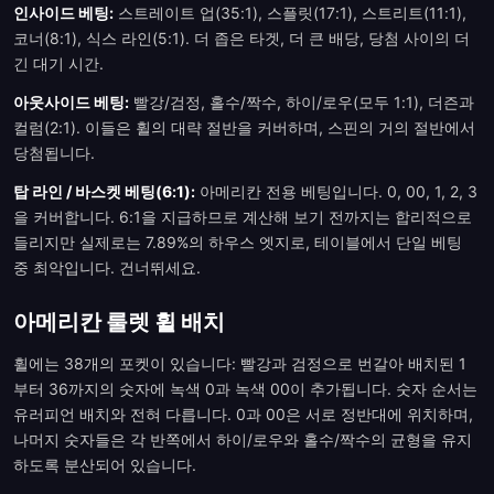
인사이드 베팅:
스트레이트 업(35:1), 스플릿(17:1), 스트리트(11:1),
코너(8:1), 식스 라인(5:1). 더 좁은 타겟, 더 큰 배당, 당첨 사이의 더
긴 대기 시간.
아웃사이드 베팅:
빨강/검정, 홀수/짝수, 하이/로우(모두 1:1), 더즌과
컬럼(2:1). 이들은 휠의 대략 절반을 커버하며, 스핀의 거의 절반에서
당첨됩니다.
탑 라인 / 바스켓 베팅(6:1):
아메리칸 전용 베팅입니다. 0, 00, 1, 2, 3
을 커버합니다. 6:1을 지급하므로 계산해 보기 전까지는 합리적으로
들리지만 실제로는 7.89%의 하우스 엣지로, 테이블에서 단일 베팅
중 최악입니다. 건너뛰세요.
아메리칸 룰렛 휠 배치
휠에는 38개의 포켓이 있습니다: 빨강과 검정으로 번갈아 배치된 1
부터 36까지의 숫자에 녹색 0과 녹색 00이 추가됩니다. 숫자 순서는
유러피언 배치와 전혀 다릅니다. 0과 00은 서로 정반대에 위치하며,
나머지 숫자들은 각 반쪽에서 하이/로우와 홀수/짝수의 균형을 유지
하도록 분산되어 있습니다.