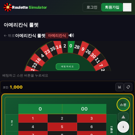
☰
Roulette
Simulator
로그인
회원가입
아메리칸식 룰렛
🔊
아메리칸식 룰렛
←
뒤로
아메리칸식
2
0
14
28
35
9
23
26
30
4
16
11
33
7
베팅하세요
21
20
베팅하고 스핀 버튼을 누르세요
32
6
18
17
1,000
📊
📋
코인
:
31
5
19
22
34
8
스핀
12
15
0
00
29
3
25
24
▲
10
36
1
2
3
27
13
00
1
1–18
4
5
6
1
1번째 12