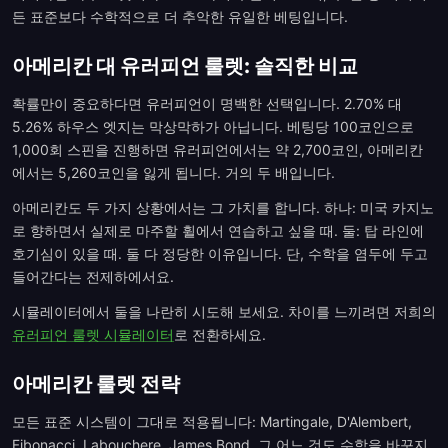
든 표준보다 수학적으로 더 추악한 유일한 베팅입니다.
아메리칸 대 유러피언 룰렛: 솔직한 비교
확률만이 중요하다면 유러피언이 명백한 선택입니다. 2.70% 대
5.26% 하우스 엣지는 막상막하가 아닙니다. 베팅당 100코인으로
1,000회 스핀을 진행하면 유러피언에서는 약 2,700코인, 아메리칸
에서는 5,260코인을 잃게 됩니다. 거의 두 배입니다.
아메리칸도 두 가지 상황에서는 그 가치를 합니다. 하나: 미국 카지노
로 향하면서 실제로 마주할 휠에서 연습하고 싶을 때. 둘: 탑 라인에
호기심이 있을 때. 둘 다 정당한 이유입니다. 단, 수학을 염두에 두고
들어간다는 전제하에서요.
시뮬레이터에서 둘을 나란히 시도해 보세요. 차이를 느끼려면 저희의
유러피언 룰렛 시뮬레이터
로 전환하세요.
아메리칸 룰렛 전략
모든 표준 시스템이 그대로 적용됩니다: Martingale, D'Alembert,
Fibonacci, Labouchere, James Bond. 그 어느 것도 수학을 바꾸지