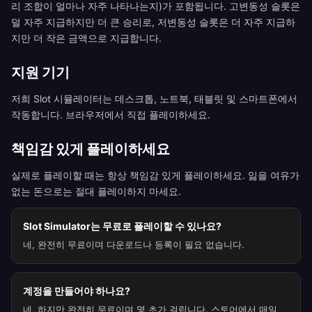
리 조합이 얼마나 자주 나타나는지)가 포함됩니다. 고변동성 슬롯은
덜 자주 지급하지만 더 큰 승리로, 저변동성 슬롯은 더 자주 지급하
지만 더 작은 금액으로 지급합니다.
지원 기기
저희 Slot 시뮬레이터는 데스크톱, 노트북, 태블릿 및 스마트폰에서
작동합니다. 브라우저에서 직접 플레이하세요.
책임감 있게 플레이하세요
실제로 플레이할 때는 항상 책임감 있게 플레이하세요. 잃을 여유가
없는 돈으로는 절대 플레이하지 마세요.
Slot Simulator는 무료로 플레이할 수 있나요?
네, 완전히 무료이며 다운로드나 등록이 필요 없습니다.
계정을 만들어야 하나요?
네, 하지만 완전히 무료이며 몇 초가 걸립니다. 스토어에서 매일