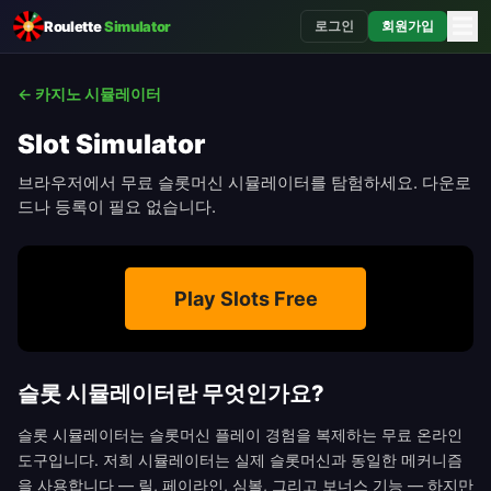
☰
Roulette
Simulator
로그인
회원가입
← 카지노 시뮬레이터
Slot Simulator
브라우저에서 무료 슬롯머신 시뮬레이터를 탐험하세요. 다운로
드나 등록이 필요 없습니다.
Play
Slots
Free
슬롯 시뮬레이터란 무엇인가요?
슬롯 시뮬레이터는 슬롯머신 플레이 경험을 복제하는 무료 온라인
도구입니다. 저희 시뮬레이터는 실제 슬롯머신과 동일한 메커니즘
을 사용합니다 — 릴, 페이라인, 심볼, 그리고 보너스 기능 — 하지만