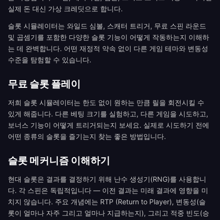
실제 돈 대신 가상 크레딧으로 합니다.
슬롯 시뮬레이터는 와일드 심볼, 스캐터 트리거, 무료 스핀 라운드
및 곱셈기를 포함한 다양한 슬롯 기능이 어떻게 작동하는지 이해하
는 데 완벽합니다. 어떤 재정적 약속 없이 다른 게임 테마와 변동성
수준을 탐험할 수 있습니다.
무료 슬롯 플레이
저희 슬롯 시뮬레이터는 한도 없이 원하는 만큼 릴을 회전시킬 수
있게 해줍니다. 다른 베팅 크기를 실험하고, 다른 게임을 시도하고,
보너스 기능이 어떻게 트리거되는지 보세요. 실제로 시도하기 전에
어떤 종류의 슬롯을 즐기는지 찾는 좋은 방법입니다.
슬롯 메커니즘 이해하기
현대 슬롯은 결과를 결정하기 위해 난수 생성기(RNG)를 사용합니
다. 각 스핀은 독립적입니다 — 이전 결과는 미래 결과에 영향을 미
치지 않습니다. 주요 개념에는 RTP (Return to Player), 변동성(슬
롯이 얼마나 자주 그리고 얼마나 지급하는지), 그리고 적중 빈도(승