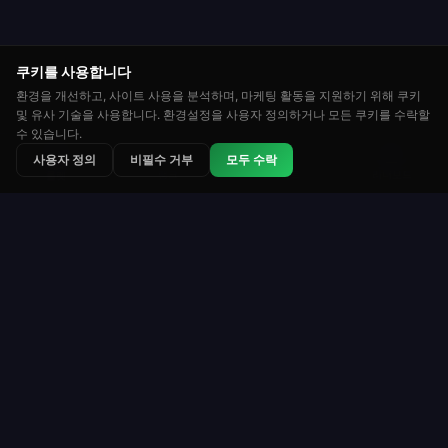
쿠키를 사용합니다
환경을 개선하고, 사이트 사용을 분석하며, 마케팅 활동을 지원하기 위해 쿠키
및 유사 기술을 사용합니다. 환경설정을 사용자 정의하거나 모든 쿠키를 수락할
수 있습니다.
⭐
🏆
👑
사용자 정의
비필수 거부
모두 수락
랭크
토너먼트
리더보드
룰렛
Roulette Simulator
웹에서 가장 오래 운영되는 무료 룰렛 플랫폼 중 하나
입니다. 가상 코인으로 재미있게 플레이하세요. 실제
돈 없음. 다운로드 없음.
플레이
리소스
회원가입
플레이 방법