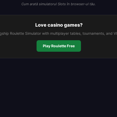
Cum arată simulatorul Slots în browser-ul tău.
Love casino games?
agship Roulette Simulator with multiplayer tables, tournaments, and V
Play Roulette Free