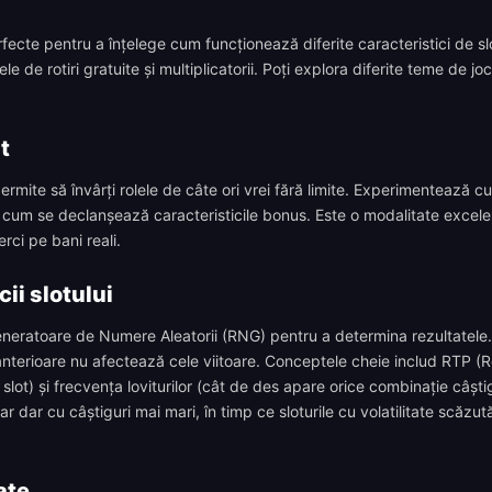
fecte pentru a înțelege cum funcționează diferite caracteristici de slot
 de rotiri gratuite și multiplicatorii. Poți explora diferite teme de joc 
t
permite să învârți rolele de câte ori vrei fără limite. Experimentează cu
zi cum se declanșează caracteristicile bonus. Este o modalitate excele
cerci pe bani reali.
ii slotului
neratoare de Numere Aleatorii (RNG) pentru a determina rezultatele. 
terioare nu afectează cele viitoare. Conceptele cheie includ RTP (Ret
 slot) și frecvența loviturilor (cât de des apare orice combinație câști
rar dar cu câștiguri mai mari, în timp ce sloturile cu volatilitate scăzu
ate