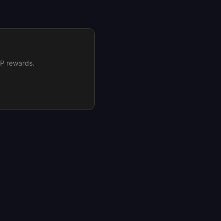
IP rewards.