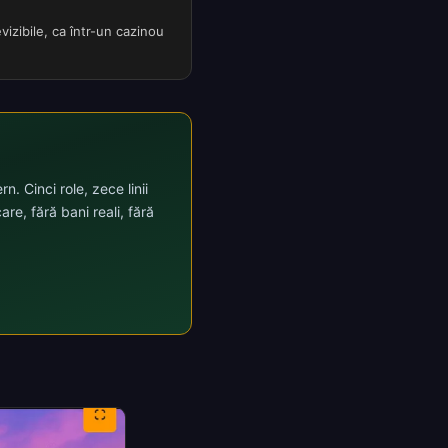
izibile, ca într-un cazinou
n. Cinci role, zece linii
re, fără bani reali, fără