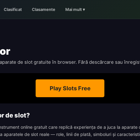
Clasificat
Clasamente
Mai mult
▾
tor
parate de slot gratuite în browser. Fără descărcare sau înregis
Play
Slots
Free
r de slot?
nstrument online gratuit care replică experiența de a juca la aparate 
aparatele de slot reale — role, linii de plată, simboluri și caracteris