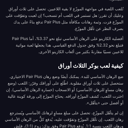
تُلعب اللعبة في مواجهة الموزّع لا بقية اللاعبين. تحصل على ثلاث أوراق
وعليك أن تقرر: هل تستمر في اللعب أم تنسحب؟ إن لعبت وتفوّقت على
الموزّع فزت. وثمة رهانات مكافأة مثل Pair Plus تدفع بناءً على يدك
بصرف النظر عن تأهّل الموزّع.
أفضلية الكازينو على الرهان الأساسي تبلغ نحو 3.37%، أما Pair Plus
فتبلغ نحو 2.32% وفق جدول الدفع القياسي. هذا يجعلها لعبة مواتية
للاعبين نسبيًا مقارنةً بكثير من ألعاب الكازينو الأخرى.
كيفية لعب بوكر الثلاث أوراق
ضع الرهان الأساسي للبدء. يمكنك أيضًا وضع رهان Pair Plus الاختياري.
ستحصل على ثلاث أوراق مقلوبة. اطّلع على أوراقك وقرّر: اللعب (وضع
رهان مساوٍ للرهان الأساسي) أو الانسحاب (خسارة الرهان الأساسي). إن
اخترت اللعب، كشف الموزّع أوراقه. يحتاج الموزّع إلى ورقة كوينة عالية
أو أفضل حتى «يتأهّل».
إن لم يتأهّل الموزّع، تحصل على مبلغ مساوٍ لرهانك الأساسي ويُسترجع
رهان اللعب. إن تأهّل الموزّع وتفوّقت عليه، يُدفع كلٌّ من الرهان الأساسي
ورهان اللعب بنسبة 1:1. يُدفع Pair Plus وفق يدك: زوج (1:1)، فلش