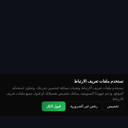
نستخدم ملفات تعريف الارتباط
نستخدم ملفات تعريف الارتباط وتقنيات مماثلة لتحسين تجربتك، وتحليل استخدام
الموقع، ودعم جهودنا التسويقية. يمكنك تخصيص تفضيلاتك أو قبول جميع ملفات تعريف
الارتباط.
👑
🏆
⭐
تخصيص
رفض غير الضرورية
قبول الكل
مصنف
بطولات
لوحة المتصدرين
روليت