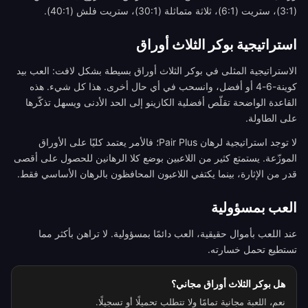
(3:1)، ستريت (6:1)، ثلاثة متماثلة (30:1)، ستريت فلش (40:1).
استراتيجية بوكر الثلاث أوراق
الاستراتيجية المثلى في بوكر الثلاث أوراق بسيطة بشكل لافت: العب بيد
كوينة-6-4 أو أفضل، وانسحب في أي حال أخرى. هذا كل شيء. هذه
القاعدة الواضحة تقلّص أفضلية الكازينو إلى الحد الأدنى ويسهل تذكّرها
على الطاولة.
لا توجد استراتيجية لرهان Pair Plus؛ فالأمر يعتمد كليًا على الأوراق
الموزّعة. يستمتع كثير من اللاعبين بوضع كلا الرهانين للحصول على أقصى
قدر من الإثارة، بينما يكتفي اللاعبون المحافظون بالرهان الأساسي فقط.
العب بمسؤولية
عند اللعب بأموال حقيقية، العب دائمًا بمسؤولية. لا تراهن بأكثر مما
تستطيع تحمل خسارته.
هل بوكر الثلاث أوراق مجاني؟
نعم، اللعبة مجانية تمامًا ولا تتطلب تحميلًا أو تسجيلًا.