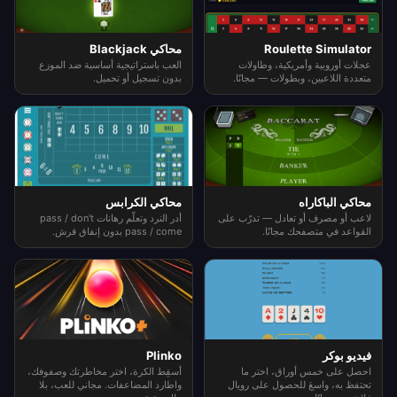
Roulette Simulator
محاكي Blackjack
عجلات أوروبية وأمريكية، وطاولات
العب باستراتيجية أساسية ضد الموزع
متعددة اللاعبين، وبطولات — مجانًا.
بدون تسجيل أو تحميل.
محاكي الباكاراه
محاكي الكرابس
لاعب أو مصرف أو تعادل — تدرّب على
أدر النرد وتعلّم رهانات pass / don't
القواعد في متصفحك مجانًا.
pass / come بدون إنفاق قرش.
فيديو بوكر
Plinko
احصل على خمس أوراق، اختر ما
أسقِط الكرة، اختر مخاطرتك وصفوفك،
تحتفظ به، واسعَ للحصول على رويال
واطارد المضاعفات. مجاني للعب، بلا