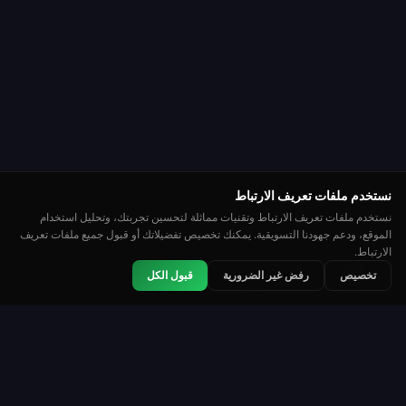
نستخدم ملفات تعريف الارتباط
نستخدم ملفات تعريف الارتباط وتقنيات مماثلة لتحسين تجربتك، وتحليل استخدام
الموقع، ودعم جهودنا التسويقية. يمكنك تخصيص تفضيلاتك أو قبول جميع ملفات تعريف
الارتباط.
👑
🏆
⭐
تخصيص
رفض غير الضرورية
قبول الكل
مصنف
بطولات
لوحة المتصدرين
روليت
Roulette Simulator