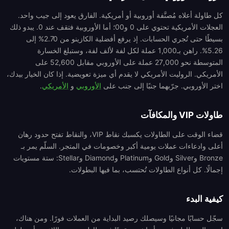
كل طاولة أعلاه مُصنَّفة أوروبية أو أمريكية. الفارق يعود إلى جيب واحد.
العجلات الأمريكية تحتوي على 0 و00؛ أما الأوروبية فتقف عند 0. يبدو ذلك
بسيطًا حتى تُجري الحسابات. إذ يرفع أفضلية الكازينو من 2.70% إلى
5.26%. راهن بـ1,000 عملة لكل لفة لألف لفة، وستبلغ الخسارة
المتوسطة نحو 27,000 عملة على الأوروبي مقابل 52,600 على
الأمريكي. الروليت الأمريكي لا يقدم أي ميزة تعويضية. إذا كان الخيار بيدك،
اختر الأوروبي. جرّبهما جنبًا إلى جنب على
الأوروبي
و
الأمريكي
.
طاولات VIP والمكافآت
قضاء الوقت على الطاولات يكسبك نقاط VIP، والنقاط تفتح حدود رهان
أعلى وادعاءات عملات يومية أكبر وخصومات في المتجر. السلّم يمر بـ
Bronze وSilver وGold وPlatinum وDiamond وStellar: ستة مستويات
إجمالًا. كل أنواع الطاولات تُحتسب، بما فيها البطولات.
كيفية البدء
سجّل حسابًا مجانيًا وسيصلك رصيد البداية من العملات فورًا. ومن هناك،