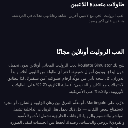
طاولات متعددة اللاعبين
العب الروليت الحي مع لاعبين آخرين. شاهد رهاناتهم، تحدّث في الدردشة،
وتنافس على أكبر رصيد.
العب الروليت أونلاين مجانًا
يتيح لك Roulette Simulator لعب الروليت المجاني أونلاين بدون تحميل،
بدون إيداع، وبدون أموال حقيقية. اختر أي طاولة من اللوبي أعلاه وابدأ
الدوران. كل نتيجة تأتي من مولّد أرقام عشوائية آمن تشفيريًا، لذا تتطابق
الاحتمالات مع الكازينو الحقيقي: أفضلية الكازينو 2.70% على الطاولات
الأوروبية، و5.26% على الأمريكية.
تدرّب على Martingale، أو تعلّم الفرق بين رهان الزاوية والشارع، أو مجرد
الاستمتاع ببعض اللفات — كل ذلك يعمل هنا. الرهانات الداخلية تشمل
المباشر والتقسيم والزوايا. الرهانات الخارجية تشمل الأحمر/الأسود
والفردي/الزوجي والدستات. رصيدك يُحفظ بين الجلسات لتبقى الصورة