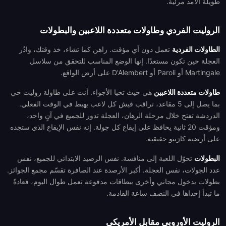
طويلة الأمد مرئية.
الروليت الفردي وطاولات متعددة اللاعبين والبطولات
الطاولات الفردية
تعمل دون أي مؤقت. راهن كما تشاء، خذ وقتك، وادُر
العجلة حين تكون مستعدًا. إنها الوضع المناسب للتحقق من سلاسل
Martingale أو Paroli أو D'Alembert على أرض الواقع.
طاولات متعددة اللاعبين
هي حيث تحيا الأجواء. أنت على طاولة روليت حي
بما يصل إلى 5 مقاعد، تراقب فيش كل لاعب يهبط في الوقت الفعلي.
الدردشة تفتح خلال مرحلة الرهان، العجلة تدور للجميع في آنٍ واحد،
ومؤقت 20 ثانية يحافظ على إيقاع كل جولة. إنه نفس الإيقاع الذي ستجده
على أرضية كازينو حقيقية.
البطولات
تحوّل اللعبة إلى منافسة. نفس الرصيد الابتدائي للجميع، نفس
عدد الجولات، نفس العجلة. أكبر الأرصدة عند الصافرة تقسّم مجمع الجوائز.
بطولات بدخول مجاني وأخرى ببطاقات مدفوعة تعمل طوال اليوم، فعادةً
ما تبدأ إحداها في النصف ساعة القادمة.
الروليت الأوروبي مقابل الأمريكي