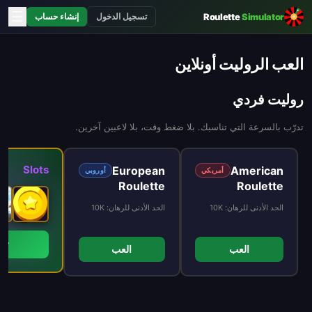
☰
Roulette
Simulator
تسجيل الدخول
إنشاء حساب
العب الروليت أونلاين
روليت فردي
تدرّب بالسرعة التي تناسبك. بلا ضغط وقت، بلا لاعبين آخرين.
Slots
European
American
أمريكي
أوروبي
Roulette
Roulette
الحد الأدنى للرهان
:
10K
الحد الأدنى للرهان
:
10K
ay
العب
العب