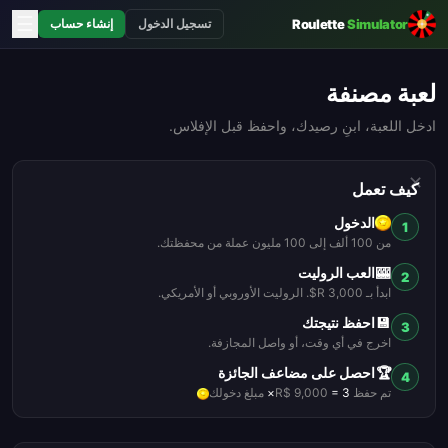
☰
Roulette
Simulator
تسجيل الدخول
إنشاء حساب
لعبة مصنفة
ادخل اللعبة، ابنِ رصيدك، واحفظ قبل الإفلاس.
✕
كيف تعمل
الدخول
1
من 100 ألف إلى 100 مليون عملة من محفظتك.
🎰
العب الروليت
2
ابدأ بـ 3,000 R$. الروليت الأوروبي أو الأمريكي.
💾
احفظ نتيجتك
3
اخرج في أي وقت، أو واصل المجازفة.
🏆
احصل على مضاعف الجائزة
4
تم حفظ R$ 9,000
= 3×
مبلغ دخولك