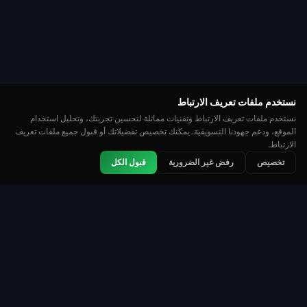
نستخدم ملفات تعريف الارتباط
نستخدم ملفات تعريف الارتباط وتقنيات مماثلة لتحسين تجربتك، وتحليل استخدام
الموقع، ودعم جهودنا التسويقية. يمكنك تخصيص تفضيلاتك أو قبول جميع ملفات تعريف
الارتباط.
👑
🏆
⭐
تخصيص
رفض غير الضرورية
قبول الكل
مصنف
بطولات
لوحة المتصدرين
روليت
Roulette Simulator
إحدى أطول المنصات المجانية للروليت على الإنترنت.
العب بمتعة مع عملات افتراضية. بدون أموال حقيقية. بدون
تحميل.