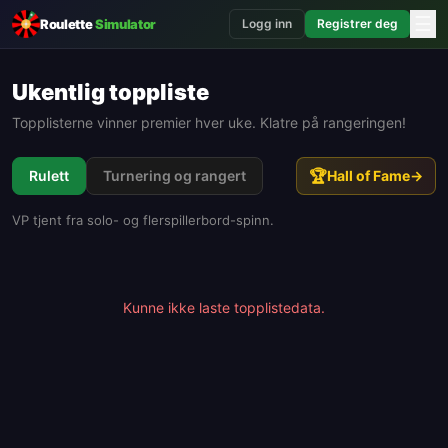
☰
Roulette
Simulator
Logg inn
Registrer deg
Ukentlig toppliste
Topplisterne vinner premier hver uke. Klatre på rangeringen!
🏆
Rulett
Turnering og rangert
Hall of Fame
→
VP tjent fra solo- og flerspillerbord-spinn.
Kunne ikke laste topplistedata.