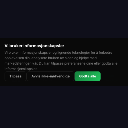
Vi bruker informasjonskapsler
Vi bruker informasjonskapsler og lignende teknologier for å forbedre
opplevelsen din, analysere bruken av siden og hjelpe med
markedsføringen vår. Du kan tilpasse preferansene dine eller godta alle
informasjonskapsler.
⭐
🏆
👑
Tilpass
Avvis ikke-nødvendige
Godta alle
Rangert
Turneringer
Topplister
Rulett
Roulette Simulator
En av de lengstkjørende gratis rulettplattformene
på nettet. Spill for moro med virtuelle sjetonger.