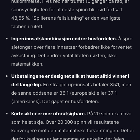
hukommelse. Hvis rød har truffet 10 ganger på rad, er
sannsynligheten for at neste spinn blir rød fortsatt
48,65 %. "Spillerens feilslutning" er den vanligste
tabben i rulett.
Ingen innsatskombinasjon endrer husfordelen.
Å spre
sjetonger over flere innsatser forbedrer ikke forventet
avkastning. Det endrer volatiliteten i økten, ikke
matematikken.
Utbetalingene er designet slik at huset alltid vinner i
det lange løp.
En straight up-innsats betaler 35:1, men
de sanne oddsene er 36:1 (europeisk) eller 37:1
(amerikansk). Det gapet er husfordelen.
Korte økter er mer uforutsigbare.
På 20 spinn kan hva
som helst skje. Over 20 000 spinn vil resultatene
konvergere mot den matematiske forventningen. Det er
derfor kasinoer er lønnsomme og enkeltøkter føles