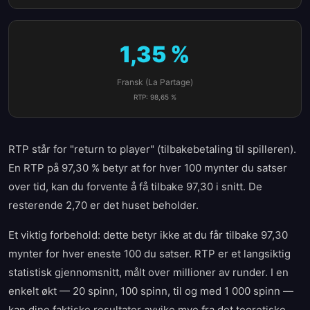
1,35 %
Fransk (La Partage)
RTP:
98,65 %
RTP står for "return to player" (tilbakebetaling til spilleren).
En RTP på 97,30 % betyr at for hver 100 mynter du satser
over tid, kan du forvente å få tilbake 97,30 i snitt. De
resterende 2,70 er det huset beholder.
Et viktig forbehold: dette betyr ikke at du får tilbake 97,30
mynter for hver eneste 100 du satser. RTP er et langsiktig
statistisk gjennomsnitt, målt over millioner av runder. I en
enkelt økt — 20 spinn, 100 spinn, til og med 1 000 spinn —
kan dine faktiske resultater avvike mye fra det teoretiske