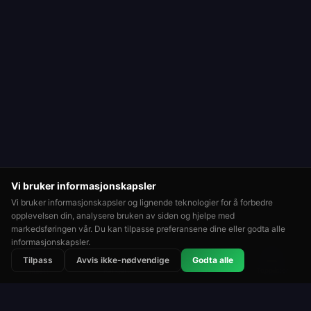
Vi bruker informasjonskapsler
Vi bruker informasjonskapsler og lignende teknologier for å forbedre
opplevelsen din, analysere bruken av siden og hjelpe med
markedsføringen vår. Du kan tilpasse preferansene dine eller godta alle
informasjonskapsler.
⭐
🏆
👑
Tilpass
Avvis ikke-nødvendige
Godta alle
Rangert
Turneringer
Topplister
Rulett