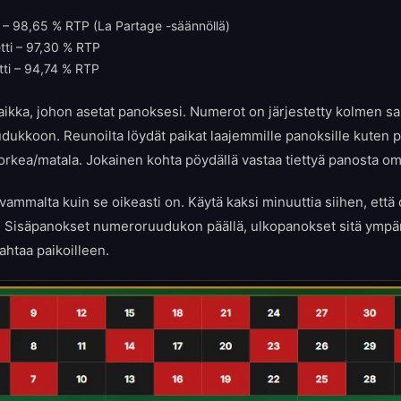
i – 98,65 % RTP (La Partage -säännöllä)
tti – 97,30 % RTP
tti – 94,74 % RTP
ikka, johon asetat panoksesi. Numerot on järjestetty kolmen sa
udukkoon. Reunoilta löydät paikat laajemmille panoksille kuten
 korkea/matala. Jokainen kohta pöydällä vastaa tiettyä panosta o
vammalta kuin se oikeasti on. Käytä kaksi minuuttia siihen, että 
e. Sisäpanokset numeroruudukon päällä, ulkopanokset sitä ympär
ahtaa paikoilleen.