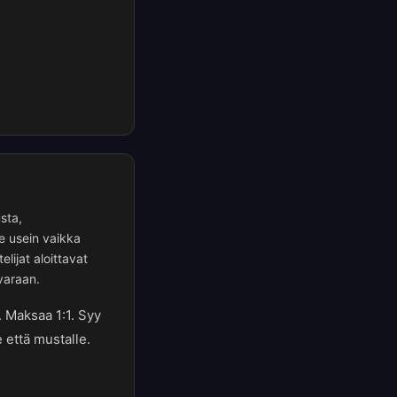
sta,
ee usein vaikka
elijat aloittavat
varaan.
. Maksaa 1:1. Syy
 että mustalle.