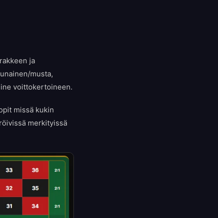
rakkeen ja
 punainen/musta,
mine voittokertoineen.
opit missä kukin
öivissä merkityissä