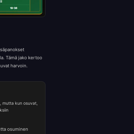
isäpanokset
la. Tämä jako kertoo
uvat harvoin.
n, mutta kun osuvat,
ksiin
utta osuminen