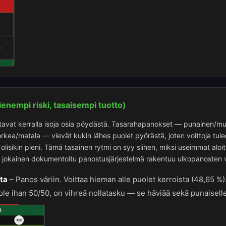
enempi riski, tasaisempi tuotto)
avat kerralla isoja osia pöydästä. Tasarahapanokset — punainen/mu
korkea/matala — vievät kukin lähes puolet pyörästä, joten voittoja tul
olisikin pieni. Tämä tasainen rytmi on syy siihen, miksi useimmat aloitt
hes jokainen dokumentoitu panostusjärjestelmä rakentuu ulkopanosten 
ta
–
Panos väriin. Voittaa hieman alle puolet kerroista (48,65 %)
 ole ihan 50/50, on vihreä nollatasku — se häviää sekä punaiselle