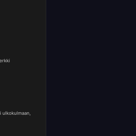
erkki
ki ulkokulmaan,