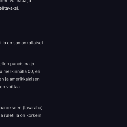
nen voi istua ja
iltavaksi.
illa on samankaltaiset
llen punaisina ja
u merkinnällä 00, eli
en ja amerikkalaisen
nen voittaa
opanokseen (tasaraha)
a ruletilla on korkein