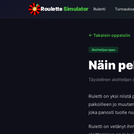
Roulette
Simulator
Ruletti
Turnaukse
← Takaisin oppaisiin
Aloittelijan opas
Näin pel
Täydellinen aloittelija
Ruletti on yksi niistä
paikoilleen jo muutam
joka panosti tuolle nu
Ruletti on vetänyt ih