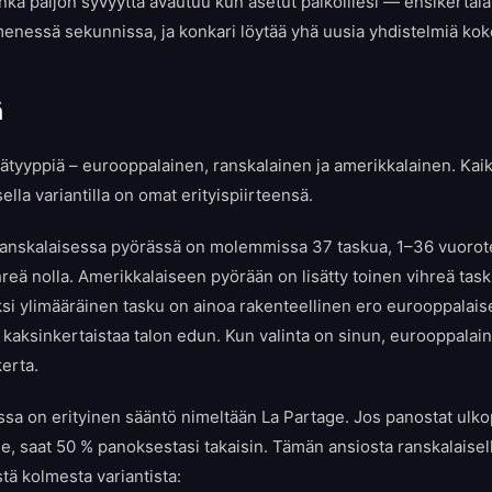
nka paljon syvyyttä avautuu kun asetut paikoillesi — ensikertalai
nessä sekunnissa, ja konkari löytää yhä uusia yhdistelmiä koke
ä
ätyyppiä – eurooppalainen, ranskalainen ja amerikkalainen. Kaik
sella variantilla on omat erityispiirteensä.
ranskalaisessa pyörässä on molemmissa 37 taskua, 1–36 vuorote
hreä nolla. Amerikkalaiseen pyörään on lisätty toinen vihreä task
si ylimääräinen tasku on ainoa rakenteellinen ero eurooppalais
s kaksinkertaistaa talon edun. Kun valinta on sinun, eurooppalai
erta.
ssa on erityinen sääntö nimeltään La Partage. Jos panostat ulk
lle, saat 50 % panoksestasi takaisin. Tämän ansiosta ranskalaisell
tä kolmesta variantista: