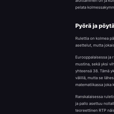
aloittaminen on ja kui
pelata kolmessakymme
Pyörä ja pöyt
Rulettia on kolmea pä
asettelut, mutta jokai
Eurooppalaisessa ja 
mustina, sekä yksi vi
yhteensä 38. Tämä yk
välillä, mutta se lähe
matematiikassa joka k
Ranskalaisessa ruleti
ja pallo asettuu nolla
teoreettinen RTP näis