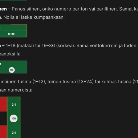
inen
–
Panos siihen, onko numero pariton vai parillinen. Samat k
. Nolla ei laske kumpaankaan.
a
–
1–18 (matala) tai 19–36 (korkea). Sama voittokerroin ja tode
panoksilla.
mäinen tusina (1–12), toinen tusina (13–24) tai kolmas tusina (2
san numeroista.