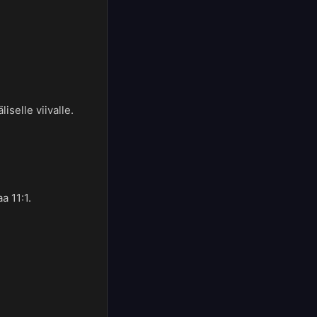
selle viivalle.
a 11:1.