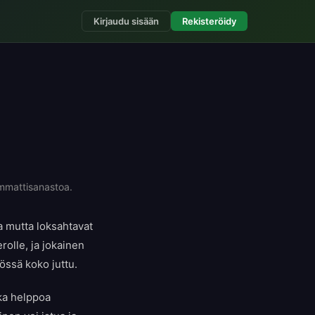
Kirjaudu sisään
Rekisteröidy
ammattisanastoa.
ta mutta loksahtavat
olle, ja jokainen
nössä koko juttu.
nka helppoa