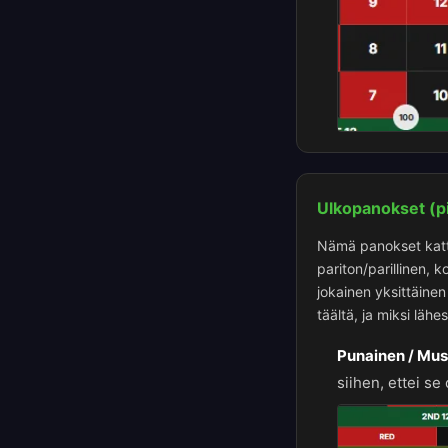
Ulkopanokset (pi
Nämä panokset katt
pariton/parillinen, 
jokainen yksittäinen 
täältä, ja miksi lä
Punainen / Mus
siihen, ettei se