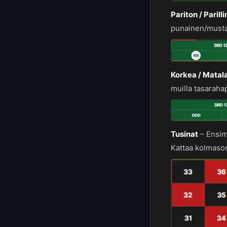
Pariton / Parill
punainen/musta
Korkea / Matal
muilla tasaraha
Tusinat
–
Ensim
Kattaa kolmaso