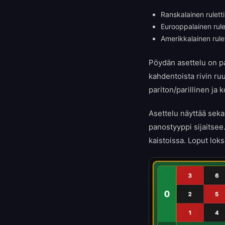
Ranskalainen rulett
Eurooppalainen rule
Amerikkalainen rule
Pöydän asettelu on pa
kahdentoista rivin ru
pariton/parillinen ja
Asettelu näyttää seka
panostyyppi sijaitse
kaistoissa. Loput loks