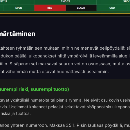
märtäminen
kahteen ryhmään sen mukaan, mihin ne menevät pelipöydällä: s
dukon päällä, ulkopanokset niitä ympäröivillä leveämmillä alueil
fiilin. Sisäpanokset maksavat suuren voiton osuessaan, mutta os
at vähemmän mutta osuvat huomattavasti useammin.
urempi riski, suurempi tuotto)
vat yksittäisiä numeroita tai pieniä ryhmiä. Ne eivät osu kovin usei
avia. Useimmat kokeneet pelaajat sekoittavat sisäpanoksia ulkopano
iskiä ja tuottoa.
anos yhteen numeroon. Maksaa 35:1. Pisin laukaus pöydällä, m