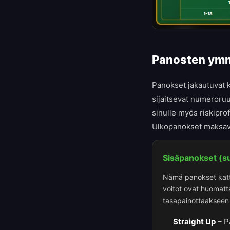
Panosten ym
Panokset jakautuvat 
sijaitsevat numeroruu
sinulle myös riskipro
Ulkopanokset maksav
Sisäpanokset (su
Nämä panokset katta
voitot ovat huomatt
tasapainottaakseen r
Straight Up
–
P