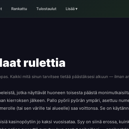
t
Rankattu
Tulostaulut
Lisää
▾
aat ruletti­a
n opas. Kaikki mitä sinun tarvitsee tietää päästäksesi alkuun — ilman 
 peleistä, jotka näyttävät huoneen toisesta päästä monimutkaisil
an kierroksen jälkeen. Pallo pyörii pyörän ympäri, asettuu numer
merolle (tai sen värille tai alueelle) saa voittonsa. Se on käytän
misiä kasinopöytiin jo kaksi vuosisataa. Syy on siinä erossa, kui